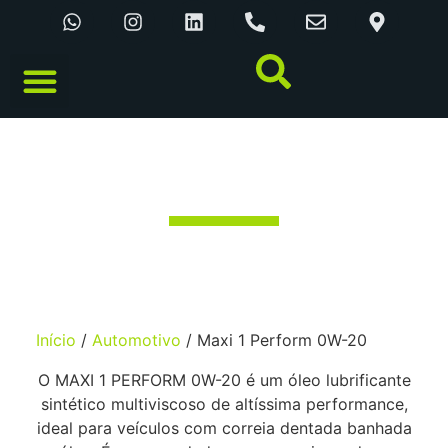
CATÁLOGO ONLINE
MAXI 1 PERFORM 0W-20
Início
/
Automotivo
/ Maxi 1 Perform 0W-20
O MAXI 1 PERFORM 0W-20 é um óleo lubrificante
sintético multiviscoso de altíssima performance,
ideal para veículos com correia dentada banhada