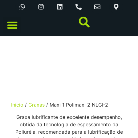
CATÁLOGO ONLINE
MAXI 1 POLIMAXI 2 NLGI-2
Início
/
Graxas
/ Maxi 1 Polimaxi 2 NLGI-2
Graxa lubrificante de excelente desempenho,
obtida da tecnologia de espessamento da
Poliuréia, recomendada para a lubrificação de